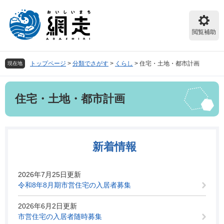
ペ
メ
ー
ニ
ジ
ュ
閲覧補助
の
ー
先
を
頭
飛
トップページ
>
分類でさがす
>
くらし
>
住宅・土地・都市計画
現在地
で
ば
す。
し
本
て
住宅・土地・都市計画
文
本
文
へ
新着情報
2026年7月25日更新
令和8年8月期市営住宅の入居者募集
2026年6月2日更新
市営住宅の入居者随時募集