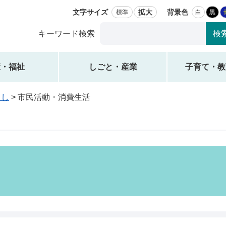
文字サイズ
拡大
背景色
標準
白
黒
Google
キーワード検索
カ
ス
タ
康・福祉
しごと・産業
子育て・教
ム
検
らし
>
市民活動・消費生活
索