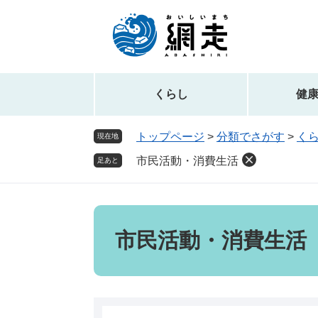
ペ
メ
ー
ニ
ジ
ュ
の
ー
先
を
頭
飛
くらし
健
で
ば
す。
し
トップページ
>
分類でさがす
>
く
現在地
て
市民活動・消費生活
本
足あと
文
へ
本
文
市民活動・消費生活