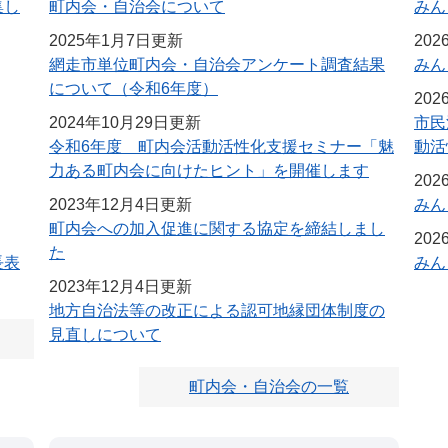
集し
町内会・自治会について
みん
2025年1月7日更新
20
網走市単位町内会・自治会アンケート調査結果
みん
について（令和6年度）
20
2024年10月29日更新
市民
令和6年度 町内会活動活性化支援セミナー「魅
動活
力ある町内会に向けたヒント」を開催します
20
2023年12月4日更新
みん
町内会への加入促進に関する協定を締結しまし
20
た
長表
みん
2023年12月4日更新
地方自治法等の改正による認可地縁団体制度の
見直しについて
町内会・自治会の一覧