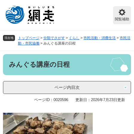
ペ
メ
ー
ニ
ジ
ュ
閲覧補助
の
ー
先
を
頭
飛
トップページ
>
分類でさがす
>
くらし
>
市民活動・消費生活
>
市民活
現在地
で
ば
動・市民協働
>
みんぐる講座の日程
す。
し
て
本
本
みんぐる講座の日程
文
文
へ
ページ内目次
ページID：0020596
更新日：2026年7月23日更新