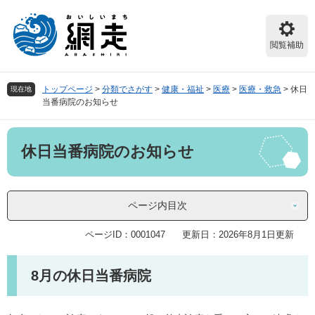
ペ
メ
ー
ニ
ジ
ュ
閲覧補助
の
ー
先
を
頭
飛
トップページ
>
分類でさがす
>
健康・福祉
>
医療
>
医療・救急
>
休日
現在地
で
ば
当番病院のお知らせ
す。
し
て
本
本
休日当番病院のお知らせ
文
文
へ
ページ内目次
ページID：0001047
更新日：2026年8月1日更新
8月の休日当番病院