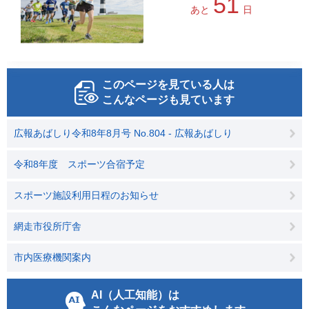
51
あと
日
このページを見ている人は
こんなページも見ています
広報あばしり令和8年8月号 No.804 - 広報あばしり
令和8年度 スポーツ合宿予定
スポーツ施設利用日程のお知らせ
網走市役所庁舎
市内医療機関案内
AI（人工知能）は