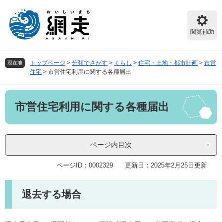
ペ
メ
ー
ニ
ジ
ュ
閲覧補助
の
ー
先
を
頭
飛
トップページ
>
分類でさがす
>
くらし
>
住宅・土地・都市計画
>
市営
現在地
で
ば
住宅
>
市営住宅利用に関する各種届出
す。
し
て
本
本
市営住宅利用に関する各種届出
文
文
へ
ページ内目次
ページID：0002329
更新日：2025年2月25日更新
退去する場合