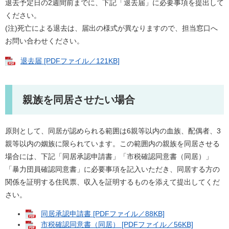
退去予定日の2週間前までに、下記「退去届」に必要事項を提出して
ください。
(注)死亡による退去は、届出の様式が異なりますので、担当窓口へ
お問い合わせください。
退去届 [PDFファイル／121KB]
親族を同居させたい場合
原則として、同居が認められる範囲は6親等以内の血族、配偶者、3
親等以内の姻族に限られています。この範囲内の親族を同居させる
場合には、下記「同居承認申請書」「市税確認同意書（同居）」
「暴力団員確認同意書」に必要事項を記入いただき、同居する方の
関係を証明する住民票、収入を証明するものを添えて提出してくだ
さい。
同居承認申請書 [PDFファイル／88KB]
市税確認同意書（同居） [PDFファイル／56KB]