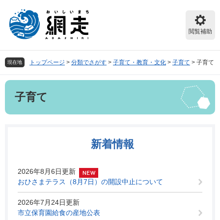
ペ
メ
ー
ニ
ジ
ュ
閲覧補助
の
ー
先
を
頭
飛
トップページ
>
分類でさがす
>
子育て・教育・文化
>
子育て
>
子育て
現在地
で
ば
す。
し
本
て
子育て
文
本
文
へ
新着情報
2026年8月6日更新
おひさまテラス（8月7日）の開設中止について
2026年7月24日更新
市立保育園給食の産地公表