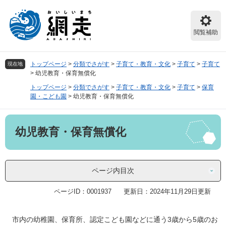
ペ
メ
ー
ニ
ジ
ュ
閲覧補助
の
ー
先
を
頭
飛
トップページ
>
分類でさがす
>
子育て・教育・文化
>
子育て
>
子育て
現在地
で
ば
>
幼児教育・保育無償化
す。
し
トップページ
>
分類でさがす
>
子育て・教育・文化
>
子育て
>
保育
て
園・こども園
>
幼児教育・保育無償化
本
文
本
へ
幼児教育・保育無償化
文
ページ内目次
ページID：0001937
更新日：2024年11月29日更新
市内の幼稚園、保育所、認定こども園などに通う3歳から5歳のお