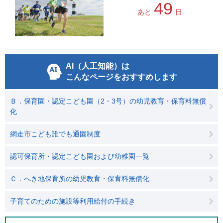
49
あと
日
AI（人工知能）は
こんなページをおすすめします
Ｂ．保育園・認定こども園（2・3号）の幼児教育・保育料無償
化
網走市こども誰でも通園制度
認可保育所・認定こども園および幼稚園一覧
Ｃ．へき地保育所の幼児教育・保育料無償化
子育てのための施設等利用給付の手続き