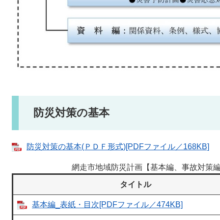
防災対策の基本
防災対策の基本(ＰＤＦ形式)[PDFファイル／168KB]
網走市地域防災計画【基本編、事故対策
タイトル
基本編_表紙・目次[PDFファイル／474KB]