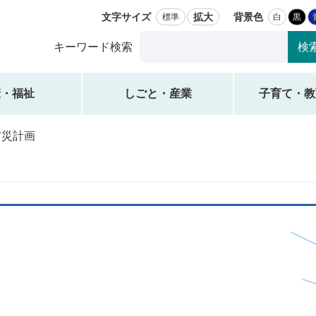
文字サイズ
拡大
背景色
標準
白
黒
Google
キーワード検索
カ
ス
タ
康・福祉
しごと・産業
子育て・教
ム
検
防災計画
索