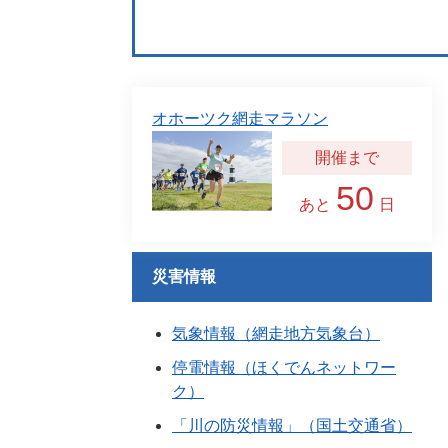
オホーツク網走マラソン
50
あと
日
災害情報
気象情報（網走地方気象台）
停電情報（ほくでんネットワー
ク）
「川の防災情報」（国土交通省）