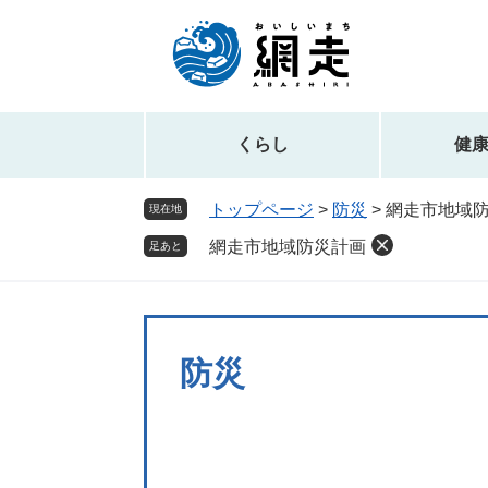
ペ
メ
ー
ニ
ジ
ュ
の
ー
先
を
頭
飛
くらし
健
で
ば
す。
し
トップページ
>
防災
>
網走市地域
現在地
て
網走市地域防災計画
本
足あと
文
へ
防災