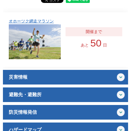
オホーツク網走マラソン
50
あと
日
災害情報
避難先・避難所
防災情報発信
ハザードマップ