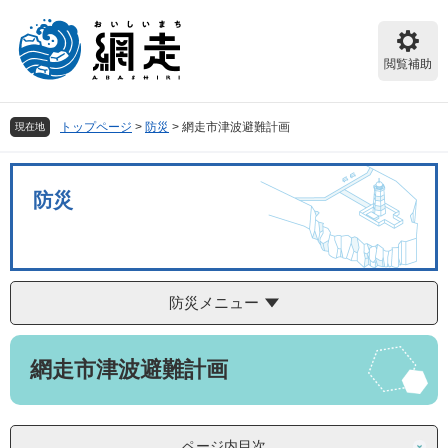
ペ
メ
ー
ニ
ジ
ュ
閲覧補助
の
ー
先
を
頭
飛
トップページ
>
防災
>
網走市津波避難計画
現在地
で
ば
す。
し
て
防災
本
文
へ
防災メニュー
本
網走市津波避難計画
文
ページ内目次