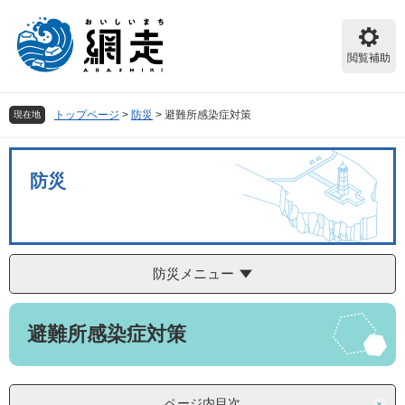
ペ
メ
ー
ニ
ジ
ュ
閲覧補助
の
ー
先
を
頭
飛
トップページ
>
防災
>
避難所感染症対策
現在地
で
ば
す。
し
て
防災
本
文
へ
防災メニュー
本
避難所感染症対策
文
ページ内目次