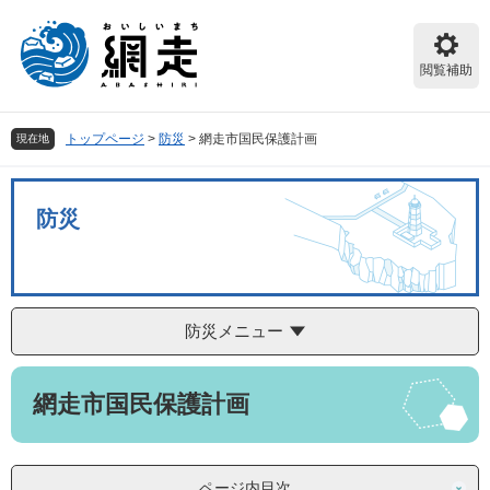
ペ
メ
ー
ニ
ジ
ュ
閲覧補助
の
ー
先
を
頭
飛
トップページ
>
防災
>
網走市国民保護計画
現在地
で
ば
す。
し
て
防災
本
文
へ
防災メニュー
本
網走市国民保護計画
文
ページ内目次