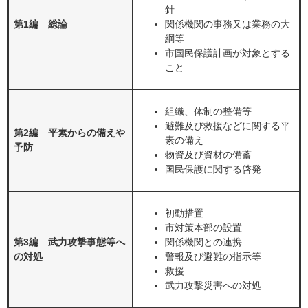
針
第1編 総論
関係機関の事務又は業務の大
綱等
市国民保護計画が対象とする
こと
組織、体制の整備等
避難及び救援などに関する平
第2編 平素からの備えや
素の備え
予防
物資及び資材の備蓄
国民保護に関する啓発
初動措置
市対策本部の設置
第3編 武力攻撃事態等へ
関係機関との連携
の対処
警報及び避難の指示等
救援
武力攻撃災害への対処