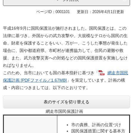
ページID：0001101
更新日：2026年4月1日更新
平成16年9月に国民保護法が施行されました。国民保護とは、この
法律に基づき、外国からの武力攻撃や、大規模なテロから国民の生
命、財産を保護することをいい、万が一、こうした事態が発生した
場合に、国や都道府県、市町村が連携協力して、住民の避難や救
援、また、武力攻撃災害への対処などの国民保護措置を実施しなけ
ればなりません。
このため、当市においても国の基本指針に基づき「
網走市国民
保護計画 [PDFファイル／1.67MB]
」を策定しています。計画の構
成・内容につきましては、以下のとおりです。
表のサイズを切り替える
網走市国民保護計画
市の責務、計画の位置づけ
国民保護措置に関する基本方