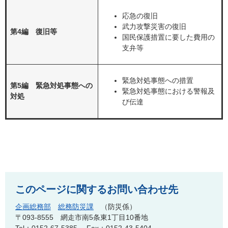
応急の復旧
武力攻撃災害の復旧
第4編 復旧等
国民保護措置に要した費用の
支弁等
緊急対処事態への措置
第5編 緊急対処事態への
緊急対処事態における警報及
対処
び伝達
このページに関するお問い合わせ先
企画総務部
総務防災課
防災係
〒093-8555
網走市南5条東1丁目10番地