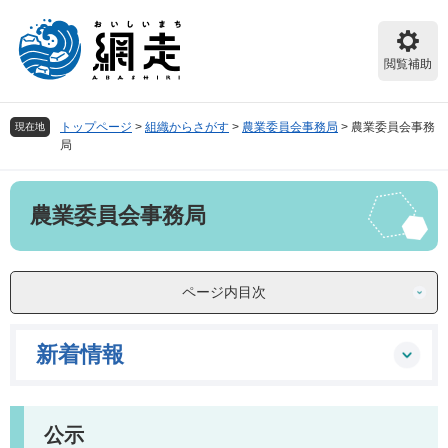
ペ
メ
ー
ニ
ジ
ュ
閲覧補助
の
ー
先
を
頭
飛
トップページ
>
組織からさがす
>
農業委員会事務局
>
農業委員会事務
現在地
で
ば
局
す。
し
て
本
本
農業委員会事務局
文
文
へ
ページ内目次
新着情報
公示