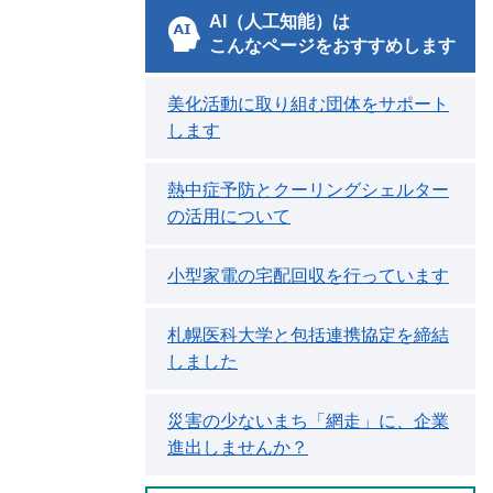
AI（人工知能）は
こんなページをおすすめします
美化活動に取り組む団体をサポート
します
熱中症予防とクーリングシェルター
の活用について
小型家電の宅配回収を行っています
札幌医科大学と包括連携協定を締結
しました
災害の少ないまち「網走」に、企業
進出しませんか？