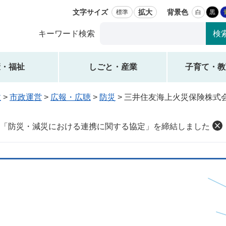
文字サイズ
拡大
背景色
標準
白
黒
Google
キーワード検索
カ
ス
タ
康・福祉
しごと・産業
子育て・教
ム
検
政
>
市政運営
>
広報・広聴
>
防災
>
三井住友海上火災保険株式
索
「防災・減災における連携に関する協定」を締結しました