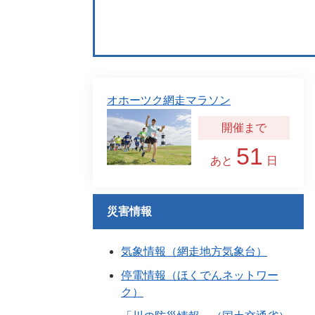
オホーツク網走マラソン
51
あと
日
災害情報
気象情報（網走地方気象台）
停電情報（ほくでんネットワー
ク）