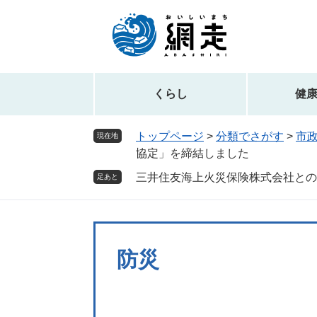
ペ
メ
ー
ニ
ジ
ュ
の
ー
先
を
頭
飛
くらし
健
で
ば
す。
し
トップページ
>
分類でさがす
>
市
現在地
て
協定」を締結しました
本
三井住友海上火災保険株式会社との
文
足あと
へ
防災