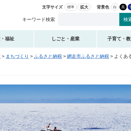
文字サイズ
拡大
背景色
標準
白
黒
Google
キーワード検索
カ
ス
タ
康・福祉
しごと・産業
子育て・教
ム
検
政
>
まちづくり
>
ふるさと納税
>
網走市ふるさと納税
>
よくあ
索