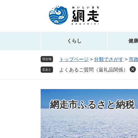
ペ
メ
ー
ニ
ジ
ュ
の
ー
先
を
頭
飛
くらし
健
で
ば
す。
し
トップページ
>
分類でさがす
>
市
現在地
て
よくあるご質問（返礼品関係）
本
足あと
文
へ
網走市ふるさと納税