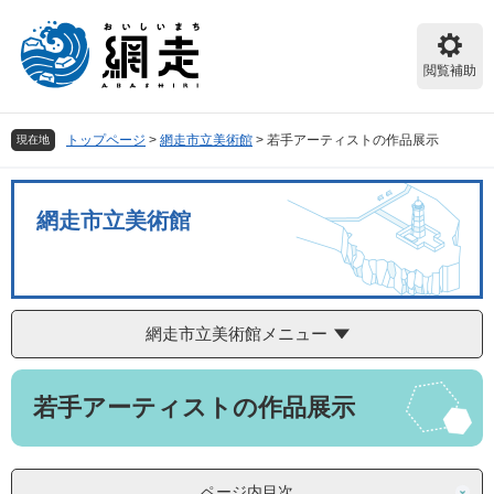
ペ
メ
ー
ニ
ジ
ュ
閲覧補助
の
ー
先
を
頭
飛
トップページ
>
網走市立美術館
>
若手アーティストの作品展示
現在地
で
ば
す。
し
て
網走市立美術館
本
文
へ
網走市立美術館メニュー
本
若手アーティストの作品展示
文
ページ内目次