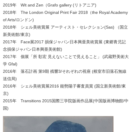
2019年 Wit and Zen（Grafo gallery (リトアニア)
2018年 The London Original Print Fair 2018（the Royal Academy
of Arts/ロンドン)
2018年 シェル美術賞展 アーティスト・セレクション(Sas) （国立
新美術館/東京)
2017年 Face展2017 損保ジャパン日本興亜美術賞展 (東郷青児記
念損保ジャパン日本興亜美術館)
2017年 個展「所 彰宏 見えないことで見えること」 (武蔵野美術大
学 Gfal)
2016年 落石計画 第9期 残響3/それぞれの視座 (根室市旧落石無線
送信局)
2016年 シェル美術賞展2016 能勢陽子審査員賞 (国立新美術館/東
京)
2015年 Transitions 2015国際三学院版画作品展(中国版画博物館/中
国)