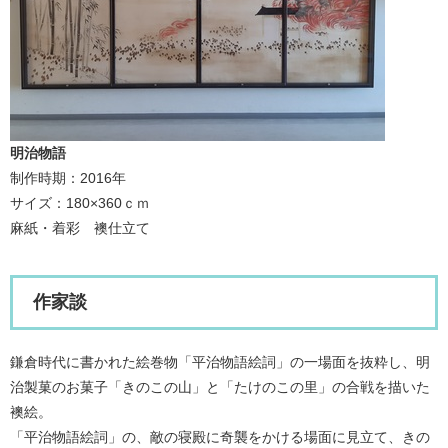
明治物語
制作時期：2016年
サイズ：180×360ｃｍ
麻紙・着彩 襖仕立て
作家談
鎌倉時代に書かれた絵巻物「平治物語絵詞」の一場面を抜粋し、明
治製菓のお菓子「きのこの山」と「たけのこの里」の合戦を描いた
襖絵。
「平治物語絵詞」の、敵の寝殿に奇襲をかける場面に見立て、きの