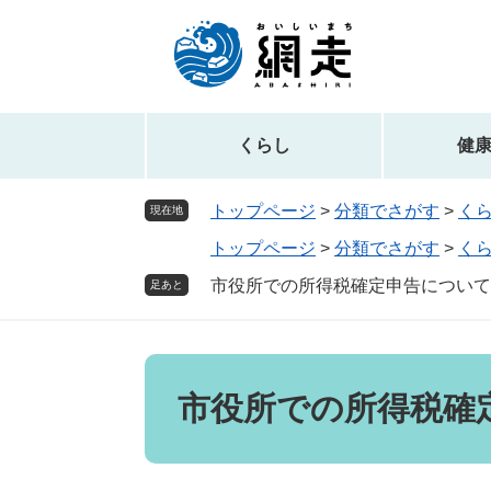
ペ
メ
ー
ニ
ジ
ュ
の
ー
先
を
頭
飛
くらし
健
で
ば
す。
し
トップページ
>
分類でさがす
>
く
現在地
て
トップページ
>
分類でさがす
>
く
本
文
市役所での所得税確定申告について
足あと
へ
本
文
市役所での所得税確