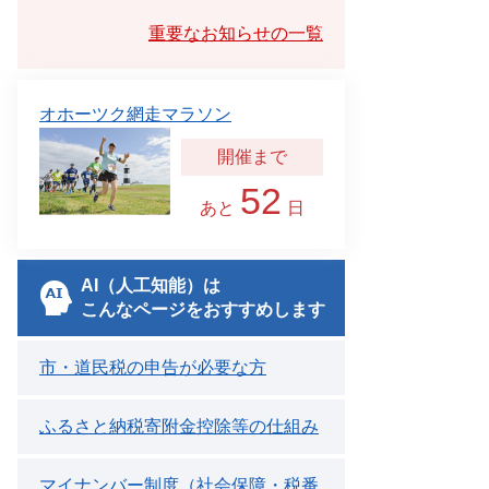
重要なお知らせの一覧
オホーツク網走マラソン
52
あと
日
AI（人工知能）は
こんなページをおすすめします
市・道民税の申告が必要な方
ふるさと納税寄附金控除等の仕組み
マイナンバー制度（社会保障・税番