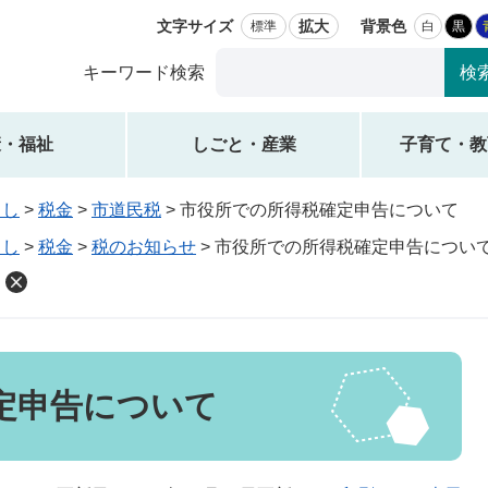
文字サイズ
拡大
背景色
標準
白
黒
Google
キーワード検索
カ
ス
タ
康・福祉
しごと・産業
子育て・教
ム
検
らし
>
税金
>
市道民税
>
市役所での所得税確定申告について
索
らし
>
税金
>
税のお知らせ
>
市役所での所得税確定申告につい
定申告について