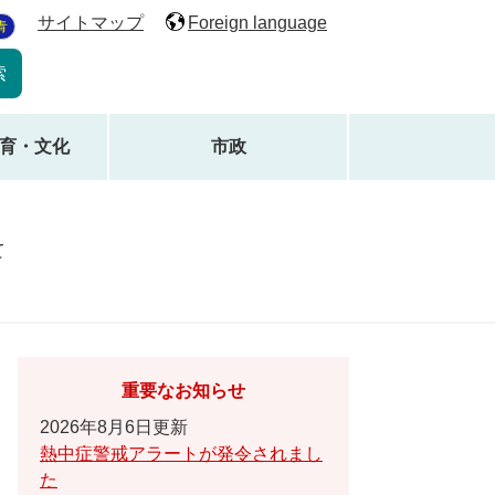
サイトマップ
Foreign language
青
育・文化
市政
て
重要なお知らせ
2026年8月6日更新
熱中症警戒アラートが発令されまし
た