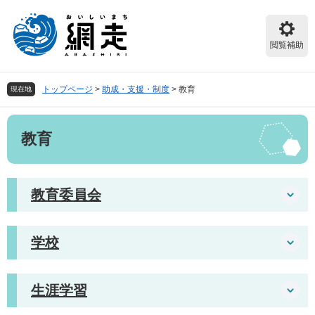
ペ
メ
ー
ニ
ジ
ュ
閲覧補助
の
ー
先
を
頭
飛
トップページ
>
助成・支援・制度
>
教育
現在地
で
ば
す。
し
本
て
教育
文
本
文
へ
教育委員会
学校
生涯学習