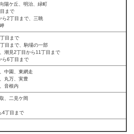
向陽ケ丘、明治、緑町
丁目まで
から2丁目まで、三眺
岬
6丁目まで
8丁目まで、駒場の一部
、潮見2丁目から11丁目まで
から6丁目まで
、中園、東網走
、丸万、実豊
、音根内
取、二見ケ岡
ら4丁目まで