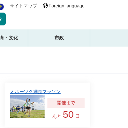
サイトマップ
Foreign language
青
育・文化
市政
オホーツク網走マラソン
50
あと
日