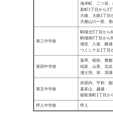
海岸町、二ツ岩、
新町1丁目から3
大曲、大曲1丁目
天都山の一部、美
駒場北5丁目から
駒場南5丁目から
第三中学校
潮見、八坂、鱒浦
つくしケ丘1丁目
藻琴、昭和、豊郷
第四中学校
稲富、山里、北浜
浦士別、栄、清浦
卯原内、平和、能
第五中学校
嘉多山、越歳
能取港町1丁目か
呼人中学校
呼人