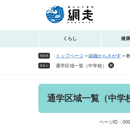
ペ
メ
ー
ニ
ジ
ュ
の
ー
先
を
頭
飛
くらし
健
で
ば
す。
し
トップページ
>
組織からさがす
>
現在地
て
通学区域一覧（中学校）
本
足あと
文
へ
本
文
通学区域一覧（中学
ページID：000