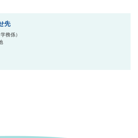
せ先
学務係
地