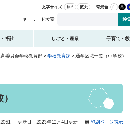
文字サイズ
拡大
背景色
標準
白
黒
Google
キーワード検索
カ
ス
タ
康・福祉
しごと・産業
子育て・教
ム
検
教育委員会学校教育部
>
学校教育課
>
通学区域一覧（中学校）
索
校）
2051
更新日：2023年12月4日更新
印刷ページ表示