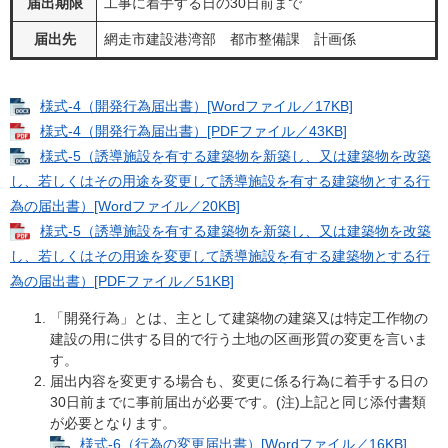
届出期限
工事に着手する日の30日前まで
届出先
網走市建設港湾部 都市整備課 計画係
様式-4（開発行為届出書）[Wordファイル／17KB]
様式-4（開発行為届出書）[PDFファイル／43KB]
様式-5（誘導施設を有する建築物を新築し、又は建築物を改築
し、若しくはその用途を変更して誘導施設を有する建築物とする行
為の届出書）[Wordファイル／20KB]
様式-5（誘導施設を有する建築物を新築し、又は建築物を改築
し、若しくはその用途を変更して誘導施設を有する建築物とする行
為の届出書）[PDFファイル／51KB]
「開発行為」とは、主として建築物の建築又は特定工作物の
建設の用に供する目的で行う土地の区画形質の変更を言いま
す。
届出内容を変更する場合も、変更に係る行為に着手する日の
30日前までに事前届出が必要です。(注)上記と同じ添付書類
が必要となります。
様式-6（行為の変更届出書）[Wordファイル／16KB]