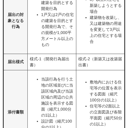
建築を目的とする
新築しようとする
開発行為
場合
届出の対
1戸又は2戸の住宅
建築物を改築し、
象となる
の建築を目的とす
又は建築物の用途
行為
る開発行為で、そ
を変更して3戸以
の規模が1,000平
上の住宅とする場
方メートル以上の
合
もの
様式-1（開発行為届出
様式-2（新築又は改築届
届出様式
書）
出書）
当該行為を行う土
敷地内における住
地の区域並びに当
宅等の位置を表示
該区域内及び当該
する図面（縮尺
区域の周辺の公共
100分の1以上）
施設を表示する図
住宅等の2面以上
面（縮尺1,000分
添付書類
の立面図及び各階
の1以上）
平面図（縮尺50分
設計図（縮尺100
の1以上）
分の1以上）