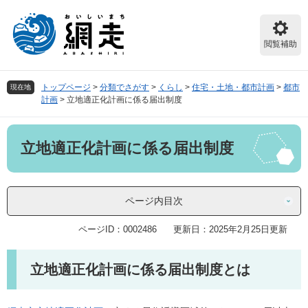
ペ
メ
ー
ニ
ジ
ュ
閲覧補助
の
ー
先
を
頭
飛
トップページ
>
分類でさがす
>
くらし
>
住宅・土地・都市計画
>
都市
現在地
で
ば
計画
>
立地適正化計画に係る届出制度
す。
し
て
本
本
立地適正化計画に係る届出制度
文
文
へ
ページ内目次
ページID：0002486
更新日：2025年2月25日更新
立地適正化計画に係る届出制度とは