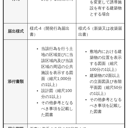
を変更して誘導施
設を有する建築物
とする場合
様式-4（開発行為届出
様式-5（新築又は改築届
届出様式
書）
出書）
当該行為を行う土
敷地内における建
地の区域並びに当
築物の位置を表示
該区域内及び当該
する図面（縮尺
区域の周辺の公共
100分の1以上）
施設を表示する図
建築物の2面以上
面（縮尺1,000分
添付書類
の立面図及び各階
の1以上）
平面図（縮尺50分
設計図（縮尺100
の1以上）
分の1以上）
その他参考となる
その他参考となる
べき事項を記載し
べき事項を記載し
た図書
た図書