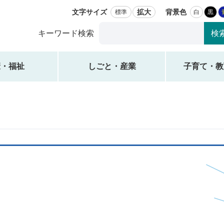
文字サイズ
拡大
背景色
標準
白
黒
Google
キーワード検索
カ
ス
タ
康・福祉
しごと・産業
子育て・教
ム
検
索