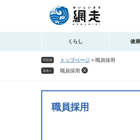
ペ
メ
ー
ニ
ジ
ュ
の
ー
先
を
頭
飛
くらし
健
で
ば
す。
し
トップページ
>
職員採用
現在地
て
職員採用
本
足あと
文
へ
職員採用