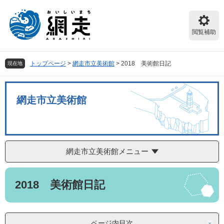
ペ
メ
ー
ニ
ジ
ュ
閲覧補助
の
ー
先
を
頭
飛
トップページ
>
網走市立美術館
>
2018 美術館日記
現在地
で
ば
す。
し
て
網走市立美術館
本
文
へ
網走市立美術館メニュー
本
2018 美術館日記
文
ページ内目次