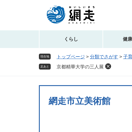
ペ
メ
ー
ニ
ジ
ュ
の
ー
先
を
頭
飛
くらし
健
で
ば
す。
し
トップページ
>
分類でさがす
>
子
現在地
て
京都精華大学の三人展
本
足あと
文
へ
網走市立美術館