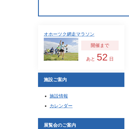
オホーツク網走マラソン
52
あと
日
施設ご案内
施設情報
カレンダー
展覧会のご案内