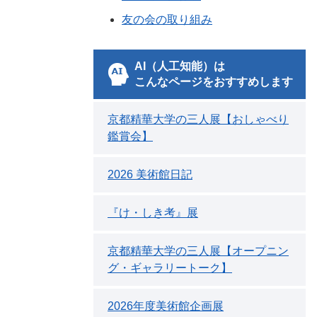
友の会の取り組み
AI（人工知能）は
こんなページをおすすめします
京都精華大学の三人展【おしゃべり
鑑賞会】
2026 美術館日記
『け・しき考』展
京都精華大学の三人展【オープニン
グ・ギャラリートーク】
2026年度美術館企画展