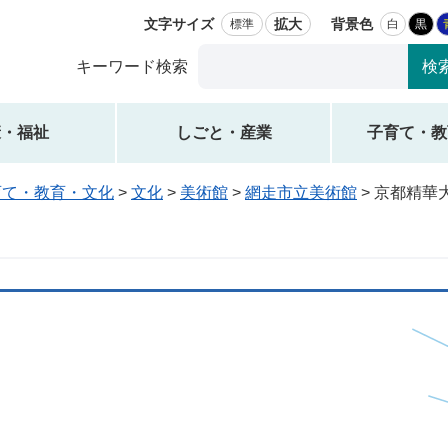
文字サイズ
拡大
背景色
標準
白
黒
Google
キーワード検索
カ
ス
タ
康・福祉
しごと・産業
子育て・教
ム
検
育て・教育・文化
>
文化
>
美術館
>
網走市立美術館
>
京都精華
索