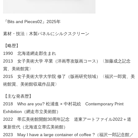
『Bits and Pieces02』2025年
素材・技法：木製パネルにシルクスクリーン
【略歴】
1990 北海道網走郡生まれ
2013 女子美術大学 卒業（洋画専攻版画コース）〈加藤成之記念
賞、美術館賞〉
2015 女子美術大学大学院 修了（版画研究領域）〈福沢一郎賞、美
術館賞、美術館収蔵作品賞〉
【主な発表歴】
2018 Who are you? 松浦進 × 中村花絵 Contemporary Print
Exhibition（網走市立美術館）
2022 帯広美術館開館30周年記念 道東アートファイル2022＋道
東新世代（北海道立帯広美術館）
2023 May I have a large container of coffee ?（福沢一郎記念館／