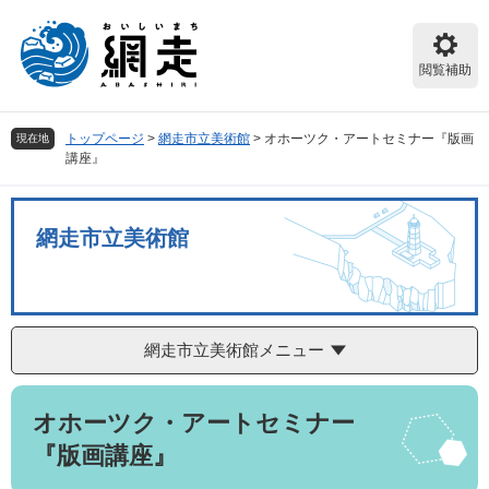
ペ
メ
ー
ニ
ジ
ュ
閲覧補助
の
ー
先
を
頭
飛
トップページ
>
網走市立美術館
>
オホーツク・アートセミナー『版画
現在地
で
ば
講座』
す。
し
て
本
網走市立美術館
文
へ
網走市立美術館メニュー
本
オホーツク・アートセミナー
文
『版画講座』