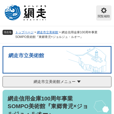
ペ
メ
ー
ニ
ジ
ュ
閲覧補助
の
ー
先
を
頭
飛
トップページ
>
網走市立美術館
>
網走信用金庫100周年事業
現在地
で
ば
SOMPO美術館『東郷青児×ジョルジュ・ルオー』
す。
し
て
本
網走市立美術館
文
へ
網走市立美術館メニュー
本
網走信用金庫100周年事業
文
SOMPO美術館『東郷青児×ジョ
ルジュ・ルオー』