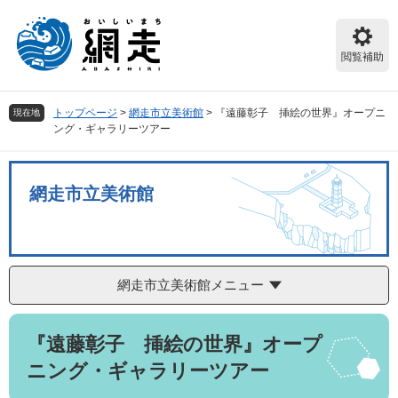
ペ
メ
ー
ニ
ジ
ュ
閲覧補助
の
ー
先
を
頭
飛
トップページ
>
網走市立美術館
>
『遠藤彰子 挿絵の世界』オープニ
現在地
で
ば
ング・ギャラリーツアー
す。
し
て
本
網走市立美術館
文
へ
網走市立美術館メニュー
本
『遠藤彰子 挿絵の世界』オープ
文
ニング・ギャラリーツアー