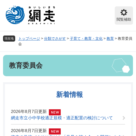
ペ
メ
ー
ニ
ジ
ュ
閲覧補助
の
ー
先
を
頭
飛
トップページ
>
分類でさがす
>
子育て・教育・文化
>
教育
>
教育委員
現在地
で
ば
会
す。
し
て
本
本
教育委員会
文
文
へ
新着情報
2026年8月7日更新
網走市立小中学校適正規模・適正配置の検討について
2026年8月7日更新