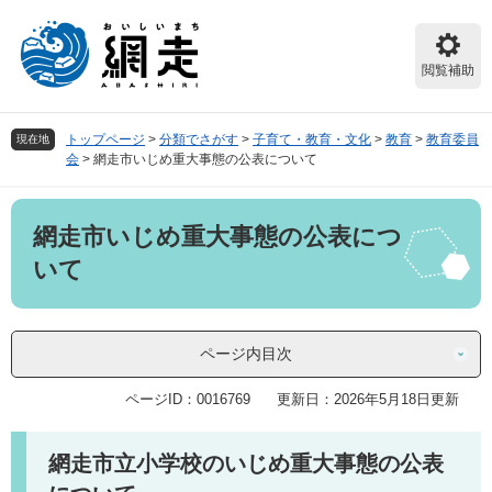
ペ
メ
ー
ニ
ジ
ュ
閲覧補助
の
ー
先
を
頭
飛
トップページ
>
分類でさがす
>
子育て・教育・文化
>
教育
>
教育委員
現在地
で
ば
会
>
網走市いじめ重大事態の公表について
す。
し
て
本
本
網走市いじめ重大事態の公表につ
文
文
へ
いて
ページ内目次
ページID：0016769
更新日：2026年5月18日更新
網走市立小学校のいじめ重大事態の公表