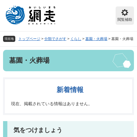
ペ
メ
ー
ニ
ジ
ュ
閲覧補助
の
ー
先
を
頭
飛
トップページ
>
分類でさがす
>
くらし
>
墓園・火葬場
>
墓園・火葬場
現在地
で
ば
す。
し
本
て
墓園・火葬場
文
本
文
へ
新着情報
現在、掲載されている情報はありません。
気をつけましょう