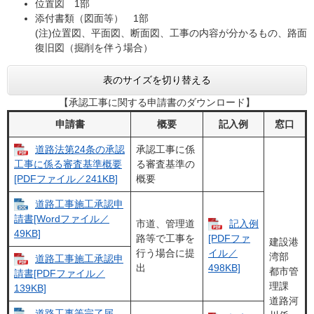
位置図 1部
添付書類（図面等） 1部
(注)位置図、平面図、断面図、工事の内容が分かるもの、路面
復旧図（掘削を伴う場合）
表のサイズを切り替える
【承認工事に関する申請書のダウンロード】
申請書
概要
記入例
窓口
道路法第24条の承認
承認工事に係
る審査基準の
工事に係る審査基準概要
概要
[PDFファイル／241KB]
道路工事施工承認申
請書[Wordファイル／
市道、管理道
記入例​
49KB]
路等で工事を
[PDFファ
建設港
行う場合に提
イル／
湾部
道路工事施工承認申
出
498KB]
都市管
請書[PDFファイル／
理課
139KB]
道路河
道路工事等完了届