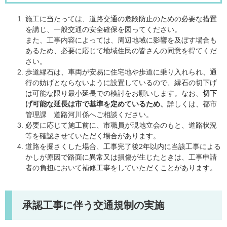
施工に当たっては、道路交通の危険防止のための必要な措置
を講じ、一般交通の安全確保を図ってください。
また、工事内容によっては、周辺地域に影響を及ぼす場合も
あるため、必要に応じて地域住民の皆さんの同意を得てくだ
さい。
歩道縁石は、車両が安易に住宅地や歩道に乗り入れられ、通
行の妨げとならないように設置しているので、縁石の切下げ
は可能な限り最小延長での検討をお願いします。なお、
切下
げ可能な延長は市で基準を定めているため、
詳しくは、都市
管理課 道路河川係へご相談ください。
必要に応じて施工前に、市職員が現地立会のもと、道路状況
等を確認させていただく場合があります。
道路を掘さくした場合、工事完了後2年以内に当該工事による
かしが原因で路面に異常又は損傷が生じたときは、工事申請
者の負担において補修工事をしていただくことがあります。
承認工事に伴う交通規制の実施