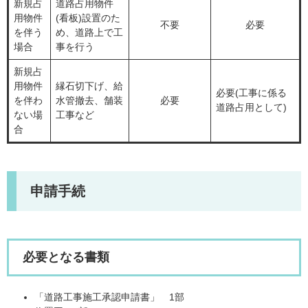
新規占
道路占用物件
用物件
(看板)設置のた
不要
必要
を伴う
め、道路上で工
場合
事を行う
新規占
用物件
縁石切下げ、給
必要(工事に係る
を伴わ
水管撤去、舗装
必要
道路占用として)
ない場
工事など
合
申請手続
必要となる書類
「道路工事施工承認申請書」 1部