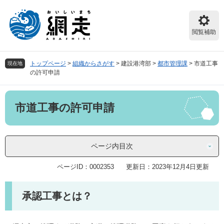
ペ
メ
ー
ニ
ジ
ュ
閲覧補助
の
ー
先
を
頭
飛
トップページ
>
組織からさがす
>
建設港湾部
>
都市管理課
>
市道工事
現在地
で
ば
の許可申請
す。
し
て
本
本
市道工事の許可申請
文
文
へ
ページ内目次
ページID：0002353
更新日：2023年12月4日更新
承認工事とは？