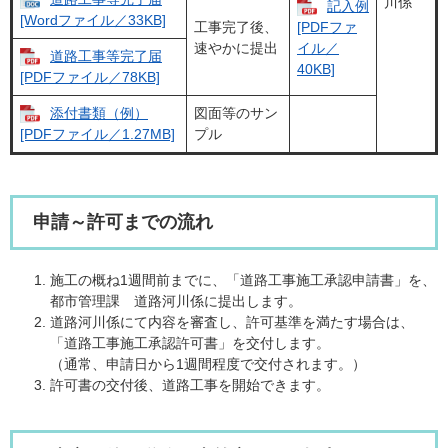
川係
記入例​​
[Wordファイル／33KB]
工事完了後、
[PDFファ
速やかに提出
イル／
道路工事等完了届
40KB]
[PDFファイル／78KB]
添付書類（例）
図面等のサン
プル
[PDFファイル／1.27MB]
申請～許可までの流れ
施工の概ね1週間前までに、「道路工事施工承認申請書」を、
都市管理課 道路河川係に提出します。
道路河川係にて内容を審査し、許可基準を満たす場合は、
「道路工事施工承認許可書」を交付します。
（通常、申請日から1週間程度で交付されます。）
許可書の交付後、道路工事を開始できます。