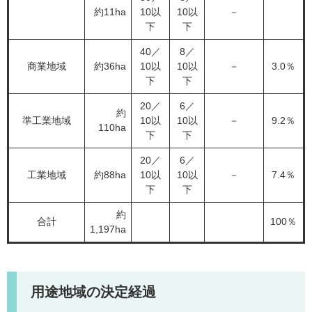
約11ha
10以
10以
－
下
下
40／
8／
商業地域
約36ha
10以
10以
－
3.0％
下
下
20／
6／
約
準工業地域
10以
10以
－
9.2％
110ha
下
下
20／
6／
工業地域
約88ha
10以
10以
－
7.4％
下
下
約
合計
100％
1,197ha
用途地域の決定経過