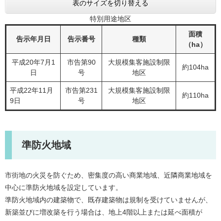
表のサイズを切り替える
特別用途地区
面積
告示年月日
告示番号
種類
（ha）
平成20年7月1
市告第90
大規模集客施設制限
約104ha
日
号
地区
平成22年11月
市告第231
大規模集客施設制限
約110ha
9日
号
地区
準防火地域
市街地の火災を防ぐため、密集度の高い商業地域、近隣商業地域を
中心に準防火地域を設定しています。
準防火地域内の建築物で、既存建築物は規制を受けていませんが、
新築並びに増改築を行う場合は、地上4階以上または延べ面積が