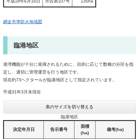
平成18年6月16日
市告第107号
135ha
網走市準防­火地域図
臨港地区
港湾機能が十分に発揮されるために、目的に応じて数種の分区を指
定し、適切に管理運営を行う地区です。
現在約73ヘクタールが臨港地区として指定されています。
平成31年3月末現在
表のサイズを切り替える
臨港地区
面積
決定年月日
告示番号
備考(ha)
(ha)