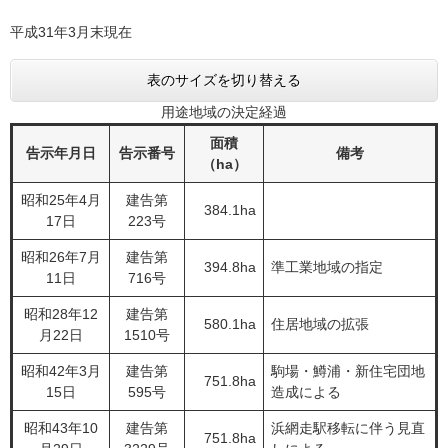
平成31年3月末現在
表のサイズを切り替える
用途地域の決定経過
面積
告示年月日
告示番号
備考
（ha）
昭和25年4月
建告第
384.1ha
17日
223号
昭和26年7月
建告第
394.8ha
準工業地域の指定
11日
716号
昭和28年12
建告第
580.1ha
住居地域の拡張
月22日
1510号
昭和42年3月
建告第
駒場・鱒浦・新住宅団地
751.8ha
15日
595号
造成による
昭和43年10
建告第
浜網走駅移転に伴う見直
751.8ha