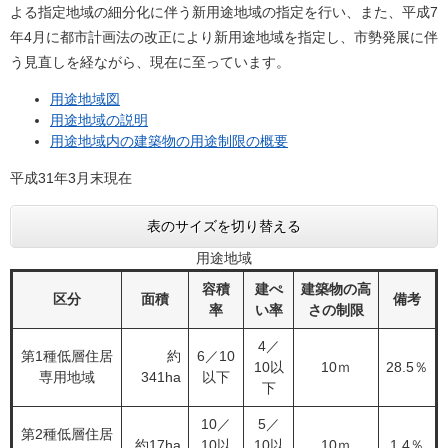
よる指定地域の細分化に伴う新用途地域の指定を行い、また、平成7
年4月に都市計画法の改正により新用途地域を指定し、市勢発展に伴
う見直しを経ながら、現在に至っています。
用途地域図
用途地域の説明
用途地域内の建築物の用途制限の概要
平成31年3月末現在
表のサイズを切り替える
用途地域
容積
建ぺ
建築物の高
区分
面積
備考
率
い率
さの制限
4／
第1種低層住居
約
6／10
10以
10ｍ
28.5％
専用地域
341ha
以下
下
10／
5／
第2種低層住居
約17ha
10以
10以
10ｍ
1.4％