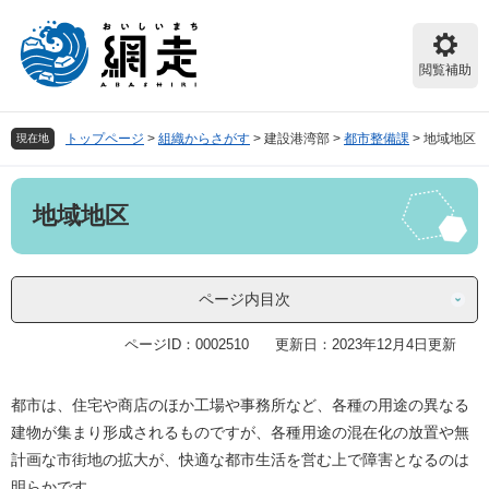
ペ
メ
ー
ニ
ジ
ュ
閲覧補助
の
ー
先
を
頭
飛
トップページ
>
組織からさがす
>
建設港湾部
>
都市整備課
>
地域地区
現在地
で
ば
す。
し
本
て
地域地区
文
本
文
へ
ページ内目次
ページID：0002510
更新日：2023年12月4日更新
都市は、住宅や商店のほか工場や事務所など、各種の用途の異なる
建物が集まり形成されるものですが、各種用途の混在化の放置や無
計画な市街地の拡大が、快適な都市生活を営む上で障害となるのは
明らかです。