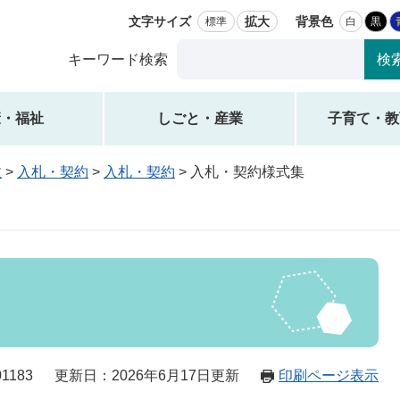
文字サイズ
拡大
背景色
標準
白
黒
Google
キーワード検索
カ
ス
タ
康・福祉
しごと・産業
子育て・教
ム
検
政
>
入札・契約
>
入札・契約
>
入札・契約様式集
索
1183
更新日：2026年6月17日更新
印刷ページ表示