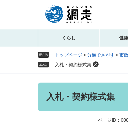
ペ
メ
ー
ニ
ジ
ュ
の
ー
先
を
頭
飛
くらし
健
で
ば
す。
し
トップページ
>
分類でさがす
>
市
現在地
て
入札・契約様式集
本
足あと
文
へ
本
文
入札・契約様式集
ページID：000