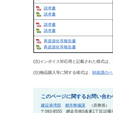
請求書
請求書
請求書
請求書
再資源化等報告書
再資源化等報告書​
(注)インボイス対応用と記載された様式は
(注)物品購入等に関する様式は、
財政課のペ
このページに関するお問い合わ
建設港湾部
都市整備課
庶務係
〒093-8555
網走市南5条東1丁目10番