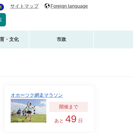
サイトマップ
Foreign language
青
育・文化
市政
オホーツク網走マラソン
49
あと
日