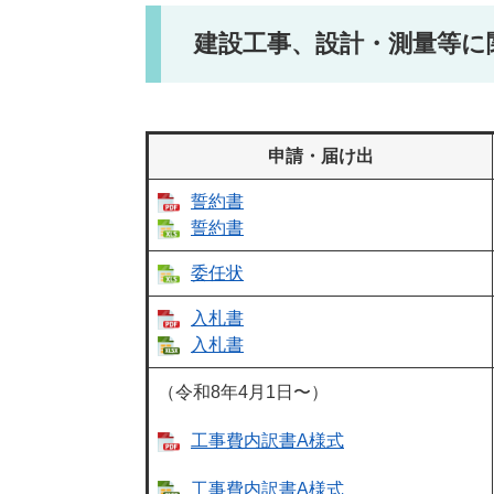
建設工事、設計・測量等に
申請・届け出
誓約書
誓約書
委任状
入札書
入札書
（令和8年4月1日〜）
工事費内訳書A様式
工事費内訳書A様式