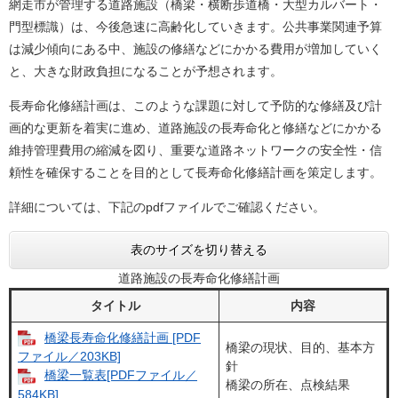
網走市が管理する道路施設（橋梁・横断歩道橋・大型カルバート・
門型標識）は、今後急速に高齢化していきます。公共事業関連予算
は減少傾向にある中、施設の修繕などにかかる費用が増加していく
と、大きな財政負担になることが予想されます。
長寿命化修繕計画は、このような課題に対して予防的な修繕及び計
画的な更新を着実に進め、道路施設の長寿命化と修繕などにかかる
維持管理費用の縮減を図り、重要な道路ネットワークの安全性・信
頼性を確保することを目的として長寿命化修繕計画を策定します。
詳細については、下記のpdfファイルでご確認ください。
表のサイズを切り替える
道路施設の長寿命化修繕計画
タイトル
内容
橋梁長寿命化修繕計画 [PDF
橋梁の現状、目的、基本方
ファイル／203KB]
針
橋梁一覧表[PDFファイル／
橋梁の所在、点検結果
584KB]