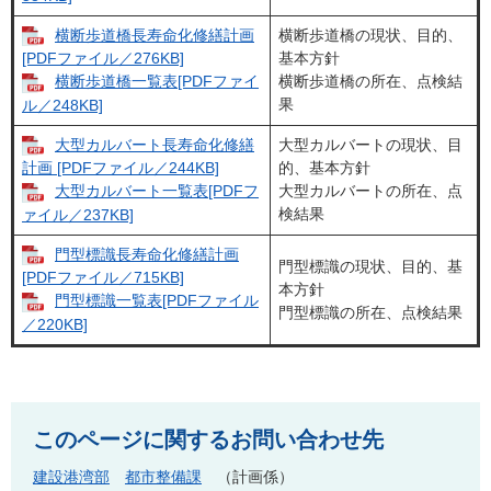
横断歩道橋長寿命化修繕計画
横断歩道橋の現状、目的、
基本方針
[PDFファイル／276KB]
横断歩道橋の所在、点検結
横断歩道橋一覧表[PDFファイ
果
ル／248KB]
大型カルバート長寿命化修繕
大型カルバートの現状、目
的、基本方針
計画 [PDFファイル／244KB]
大型カルバートの所在、点
大型カルバート一覧表[PDFフ
検結果
ァイル／237KB]
門型標識長寿命化修繕計画
門型標識の現状、目的、基
[PDFファイル／715KB]
本方針
門型標識一覧表[PDFファイル
門型標識の所在、点検結果
／220KB]
このページに関するお問い合わせ先
建設港湾部
都市整備課
計画係