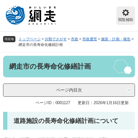
ペ
メ
ー
ニ
ジ
ュ
閲覧補助
の
ー
先
を
頭
飛
トップページ
>
分類でさがす
>
市政
>
市政運営
>
施策・計画・報告
>
現在地
で
ば
網走市の長寿命化修繕計画
す。
し
て
本
本
網走市の長寿命化修繕計画
文
文
へ
ページ内目次
ページID：0001127
更新日：2026年1月16日更新
道路施設の長寿命化修繕計画について