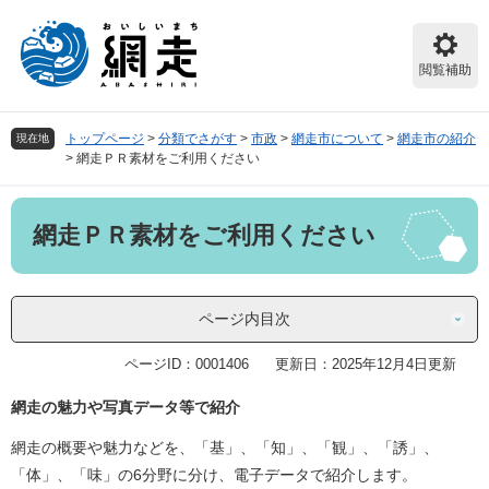
ペ
メ
ー
ニ
ジ
ュ
閲覧補助
の
ー
先
を
頭
飛
トップページ
>
分類でさがす
>
市政
>
網走市について
>
網走市の紹介
現在地
で
ば
>
網走ＰＲ素材をご利用ください
す。
し
て
本
本
網走ＰＲ素材をご利用ください
文
文
へ
ページ内目次
ページID：0001406
更新日：2025年12月4日更新
網走の魅力や写真データ等で紹介
網走の概要や魅力などを、「基」、「知」、「観」、「誘」、
「体」、「味」の6分野に分け、電子データで紹介します。