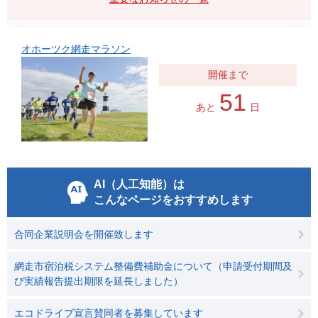
オホーツク網走マラソン
51
あと
日
AI（人工知能）は
こんなページをおすすめします
合同企業説明会を開催致します
網走市宿泊税システム整備費補助金について（申請受付期間及
び実績報告提出期限を延長しました）
エコドライブ宣言賛同者を募集しています