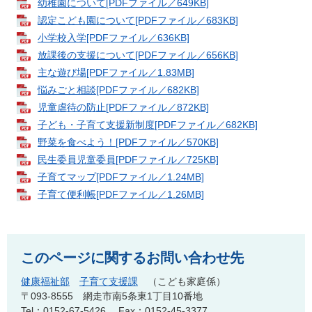
幼稚園について[PDFファイル／649KB]
認定こども園について[PDFファイル／683KB]
小学校入学[PDFファイル／636KB]
放課後の支援について[PDFファイル／656KB]
主な遊び場[PDFファイル／1.83MB]
悩みごと相談[PDFファイル／682KB]
児童虐待の防止[PDFファイル／872KB]
子ども・子育て支援新制度[PDFファイル／682KB]
野菜を食べよう！[PDFファイル／570KB]
民生委員児童委員[PDFファイル／725KB]
子育てマップ[PDFファイル／1.24MB]
子育て便利帳[PDFファイル／1.26MB]
このページに関するお問い合わせ先
健康福祉部
子育て支援課
こども家庭係
〒093-8555
網走市南5条東1丁目10番地
Tel：0152-67-5426
Fax：0152-45-3377