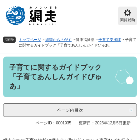
ペ
メ
ー
ニ
ジ
ュ
閲覧補助
の
ー
先
を
頭
飛
トップページ
>
組織からさがす
>
健康福祉部
>
子育て支援課
>
子育て
現在地
で
ば
に関するガイドブック「子育てあんしんガイドぴゅあ」
す。
し
て
本
本
子育てに関するガイドブック
文
文
へ
「子育てあんしんガイドぴゅ
あ」
ページ内目次
ページID：0001935
更新日：2023年12月5日更新