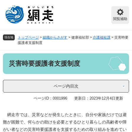
ペ
メ
ー
ニ
ジ
ュ
閲覧補助
の
ー
先
を
頭
飛
トップページ
>
組織からさがす
>
健康福祉部
>
介護福祉課
>
災害時要
現在地
で
ば
援護者支援制度
す。
し
て
本
本
災害時要援護者支援制度
文
文
へ
ページ内目次
ページID：0001996
更新日：2023年12月4日更新
網走市では、災害などが発生したときに、自分や家族だけでは避
難が困難で、何らかの助けを必要とするひとり暮らしの高齢者や障
がい者などの災害時要援護者を支援するための取り組みを進めてい