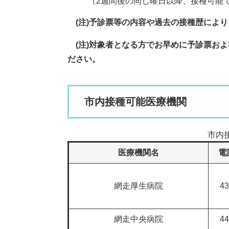
（2週間後の同じ曜日以降、接種可能
(注)予診票等の内容や過去の接種歴に
(注)対象者となる方でお早めに予診票お
ださい。​
市内接種可能医療機関
市内
医療機関名
電
網走厚生病院
43
網走中央病院
44