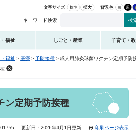
文字サイズ
拡大
背景色
標準
白
黒
Google
キーワード検索
カ
ス
タ
康・福祉
しごと・産業
子育て・教
ム
検
康・福祉
>
医療
>
予防接種
>
成人用肺炎球菌ワクチン定期予防
索
種
チン定期予防接種
01755
更新日：2026年4月1日更新
印刷ページ表示