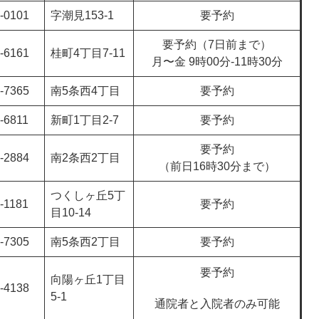
-0101
字潮見153-1
要予約
要予約（7日前まで）
-6161
桂町4丁目7-11
月〜金 9時00分-11時30分
-7365
南5条西4丁目
要予約
-6811
新町1丁目2-7
要予約
要予約
-2884
南2条西2丁目
（前日16時30分まで）
つくしヶ丘5丁
-1181
要予約
目10-14
-7305
南5条西2丁目
要予約
要予約
向陽ヶ丘1丁目
-4138
5-1
通院者と入院者のみ可能