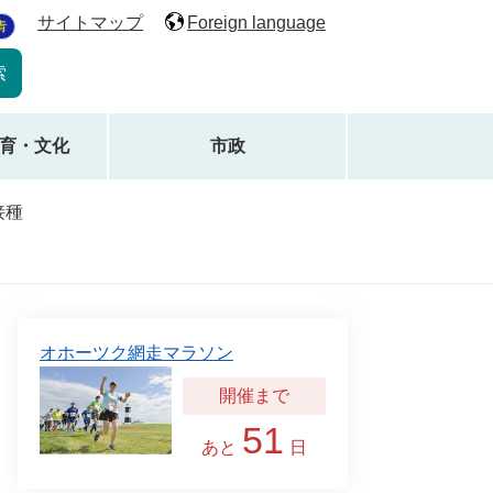
サイトマップ
Foreign language
青
育・文化
市政
接種
オホーツク網走マラソン
51
あと
日