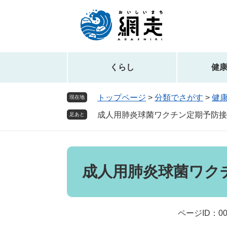
ペ
メ
ー
ニ
ジ
ュ
の
ー
先
を
頭
飛
くらし
健
で
ば
す。
し
トップページ
>
分類でさがす
>
健
現在地
て
成人用肺炎球菌ワクチン定期予防接
本
足あと
文
へ
本
文
成人用肺炎球菌ワク
ページID：00