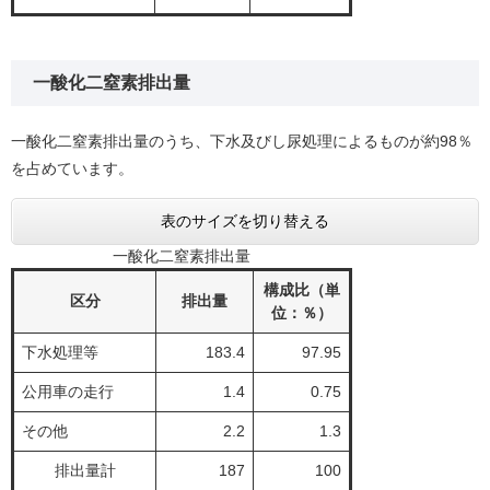
一酸化二窒素排出量
一酸化二窒素排出量のうち、下水及びし尿処理によるものが約98％
を占めています。
表のサイズを切り替える
一酸化二窒素排出量
構成比（単
区分
排出量
位：％）
下水処理等
183.4
97.95
公用車の走行
1.4
0.75
その他
2.2
1.3
排出量計
187
100