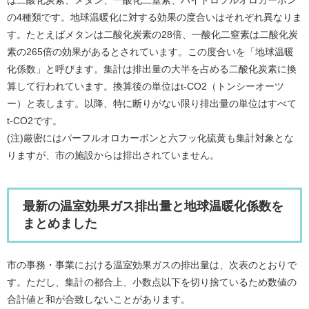
は二酸化炭素、メタン、一酸化二窒素、ハイドロフルオロカーボン
の4種類です。地球温暖化に対する効果の度合いはそれぞれ異なりま
す。たとえばメタンは二酸化炭素の28倍、一酸化二窒素は二酸化炭
素の265倍の効果があるとされています。この度合いを「地球温暖
化係数」と呼びます。集計は排出量の大半を占める二酸化炭素に換
算して行われています。換算後の単位はt-CO2（トンシーオーツ
ー）と表します。以降、特に断りがない限り排出量の単位はすべて
t-CO2です。
(注)厳密にはパーフルオロカーボンと六フッ化硫黄も集計対象とな
りますが、市の施設からは排出されていません。
最新の温室効果ガス排出量と地球温暖化係数を
まとめました
市の事務・事業における温室効果ガスの排出量は、次表のとおりで
す。ただし、集計の都合上、小数点以下を切り捨ているため数値の
合計値と和が合致しないことがあります。