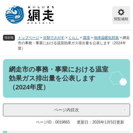
ペ
メ
ー
ニ
ジ
ュ
閲覧補助
の
ー
先
を
頭
飛
トップページ
>
分類でさがす
>
くらし
>
環境
>
地球温暖化対策
>
網走
現在地
で
ば
市の事務・事業における温室効果ガス排出量を公表します（2024年
す。
し
度）
て
本
本
文
網走市の事務・事業における温室
文
へ
効果ガス排出量を公表します
（2024年度）
ページ内目次
ページID：0019865
更新日：2026年1月5日更新