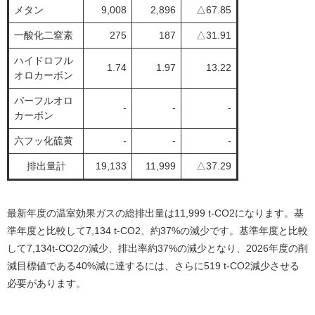
メタン
9,008
2,896
△67.85
一酸化二窒素
275
187
△31.91
ハイドロフル
1.74
1.97
13.22
オロカーボン
パーフルオロ
-
-
-
カーボン
六フッ化硫黄
-
-
-
排出量計
19,133
11,999
△37.29
最新年度の温室効果ガスの総排出量は11,999 t-CO2になります。基
準年度と比較して7,134 t-CO2、約37%の減少です。基準年度と比較
して7,134t-CO2の減少、排出率約37%の減少となり、2026年度の削
減目標値である40%減に達するには、さらに519 t-CO2減少させる
必要があります。