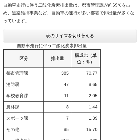
自動車走行に伴う二酸化炭素排出量は、都市管理課が約69％を占
め、道路維持事業など、自動車の運行が多い部署で排出量が多くな
っています。
表のサイズを切り替える
自動車走行に伴う二酸化炭素排出量
構成比（単
区分
排出量
位：％）
都市管理課
385
70.77
消防署
47
8.65
学校教育課
11
2.05
農林課
8
1.44
スポーツ課
7
1.39
その他
85
15.70