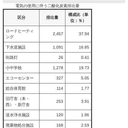
電気の使用に伴う二酸化炭素排出量
構成比（単
区分
排出量
位：％）
ロードヒーティ
2,457
37.94
ング
下水道施設
1,091
16.85
街路灯
26
0.41
小中学校
1,278
19.73
エコーセンター
327
5.05
総合体育館
114
1.77
旧庁舎（本・
253
3.91
西）・新庁舎
送水浄水施設
120
1.86
廃棄物処分施設
168
2.59