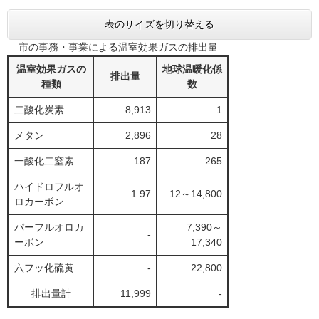
表のサイズを切り替える
市の事務・事業による温室効果ガスの排出量
温室効果ガスの
地球温暖化係
排出量
種類
数
二酸化炭素
8,913
1
メタン
2,896
28
一酸化二窒素
187
265
ハイドロフルオ
1.97
12～14,800
ロカーボン
パーフルオロカ
7,390～
-
ーボン
17,340
六フッ化硫黄
-
22,800
排出量計
11,999
-