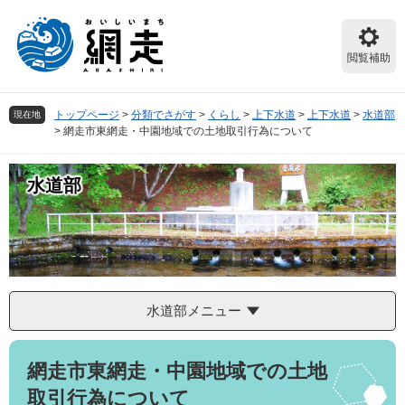
ペ
メ
ー
ニ
ジ
ュ
閲覧補助
の
ー
先
を
頭
飛
トップページ
>
分類でさがす
>
くらし
>
上下水道
>
上下水道
>
水道部
現在地
で
ば
>
網走市東網走・中園地域での土地取引行為について
す。
し
て
本
水道部
文
へ
水道部メニュー
本
網走市東網走・中園地域での土地
文
取引行為について