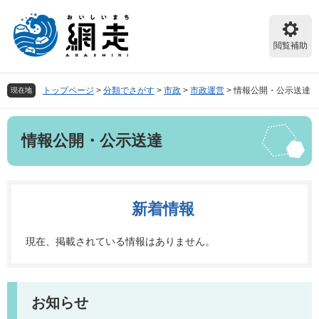
ペ
メ
ー
ニ
ジ
ュ
閲覧補助
の
ー
先
を
頭
飛
トップページ
>
分類でさがす
>
市政
>
市政運営
>
情報公開・公示送達
現在地
で
ば
す。
し
本
て
情報公開・公示送達
文
本
文
へ
新着情報
現在、掲載されている情報はありません。
お知らせ