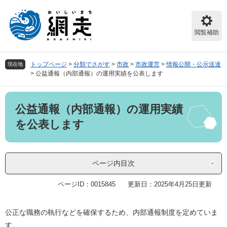
ペ
メ
ー
ニ
ジ
ュ
閲覧補助
の
ー
先
を
頭
飛
トップページ
>
分類でさがす
>
市政
>
市政運営
>
情報公開・公示送達
現在地
で
ば
>
公益通報（内部通報）の運用実績を公表します
す。
し
て
本
本
公益通報（内部通報）の運用実績
文
文
へ
を公表します
ページ内目次
ページID：0015845
更新日：2025年4月25日更新
公正な職務の執行などを確保するため、内部通報制度を定めていま
す。