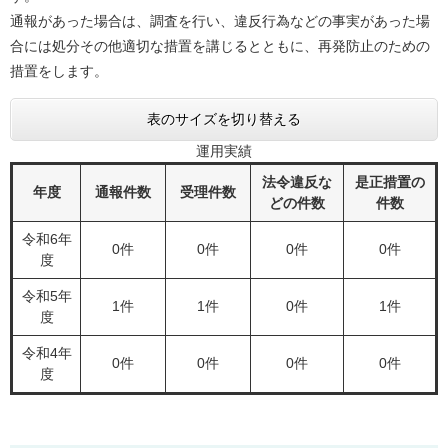
通報があった場合は、調査を行い、違反行為などの事実があった場
合には処分その他適切な措置を講じるとともに、再発防止のための
措置をします。
表のサイズを切り替える
運用実績
法令違反な
是正措置の
年度
通報件数
受理件数
どの件数
件数
令和6年
0件
0件
0件
0件
度
令和5年
1件
1件
0件
1件
度
令和4年
0件
0件
0件
0件
度