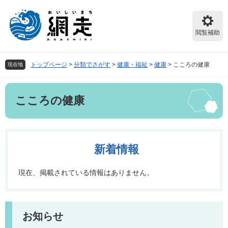
ペ
メ
ー
ニ
ジ
ュ
閲覧補助
の
ー
先
を
頭
飛
トップページ
>
分類でさがす
>
健康・福祉
>
健康
>
こころの健康
現在地
で
ば
す。
し
本
て
こころの健康
文
本
文
へ
新着情報
現在、掲載されている情報はありません。
お知らせ