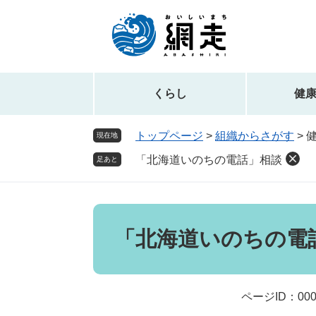
ペ
メ
ー
ニ
ジ
ュ
の
ー
先
を
頭
飛
くらし
健
で
ば
す。
し
トップページ
>
組織からさがす
>
現在地
て
「北海道いのちの電話」相談
本
足あと
文
へ
本
文
「北海道いのちの電
ページID：000