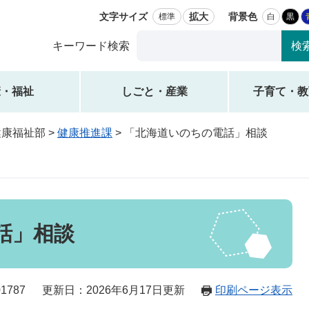
文字サイズ
拡大
背景色
標準
白
黒
Google
キーワード検索
カ
ス
タ
康・福祉
しごと・産業
子育て・教
ム
検
健康福祉部
>
健康推進課
>
「北海道いのちの電話」相談
索
話」相談
1787
更新日：2026年6月17日更新
印刷ページ表示