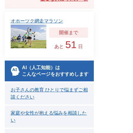
オホーツク網走マラソン
51
あと
日
AI（人工知能）は
こんなページをおすすめします
お子さんの教育 ひとりで悩まずご相
談ください
家庭や女性が抱える悩みを相談した
い