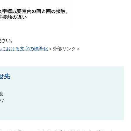
ださい。
ムにおける文字の標準化
＜外部リンク＞
せ先
地
77