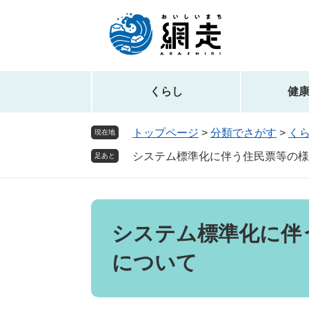
ペ
メ
ー
ニ
ジ
ュ
の
ー
先
を
頭
飛
くらし
健
で
ば
す。
し
トップページ
>
分類でさがす
>
く
現在地
て
システム標準化に伴う住民票等の様
本
足あと
文
へ
本
文
システム標準化に伴
について