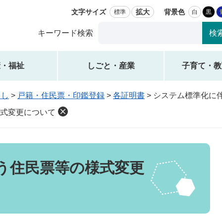
文字サイズ
拡大
背景色
標準
白
黒
Google
キーワード検索
カ
ス
タ
康・福祉
しごと・産業
子育て・教
ム
検
らし
>
戸籍・住民票・印鑑登録
>
各証明書
>
システム標準化に
索
式変更について
う住民票等の様式変更