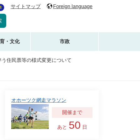
サイトマップ
Foreign language
青
育・文化
市政
伴う住民票等の様式変更について
オホーツク網走マラソン
50
あと
日