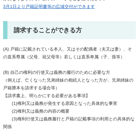
3月1日より戸籍証明書等の広域交付ができます
請求することができる方
(A) 戸籍に記載されている本人、又はその配偶者（夫又は妻）、そ
の直系尊属（父母、祖父母等）若しくは直系卑属（子、孫等）
(B) 自己の権利の行使又は義務の履行のために必要な方
（例えば、亡くなった兄弟姉妹の相続人となった方が、兄弟姉妹の
戸籍謄本を請求する場合等）
【請求書上、明らかにする必要がある事項】
(1)権利又は義務が発生する原因となった具体的な事実
(2)権利又は義務の内容の概要
(3)権利行使又は義務履行と戸籍の記載事項の利用との具体的な
関係