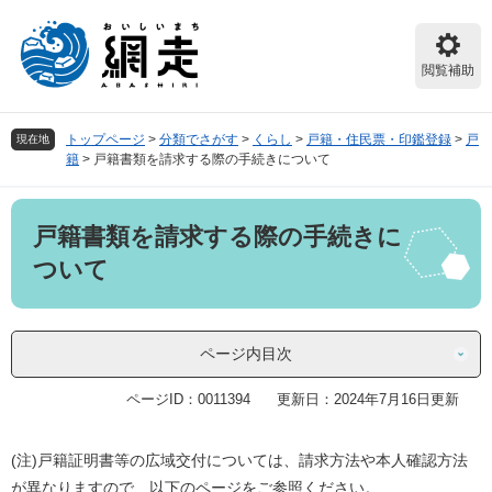
ペ
メ
ー
ニ
ジ
ュ
閲覧補助
の
ー
先
を
頭
飛
トップページ
>
分類でさがす
>
くらし
>
戸籍・住民票・印鑑登録
>
戸
現在地
で
ば
籍
>
戸籍書類を請求する際の手続きについて
す。
し
て
本
本
戸籍書類を請求する際の手続きに
文
文
へ
ついて
ページ内目次
ページID：0011394
更新日：2024年7月16日更新
(注)戸籍証明書等の広域交付については、請求方法や本人確認方法
が異なりますので、以下のページをご参照ください。