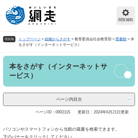
ペ
メ
ー
ニ
ジ
ュ
閲覧補助
の
ー
先
を
頭
飛
トップページ
>
組織からさがす
>
教育委員会社会教育部
>
図書館
>
本
現在地
で
ば
をさがす（インターネットサービス）
す。
し
て
本
本
本をさがす（インターネットサ
文
文
へ
ービス）
ページ内目次
ページID：0002115
更新日：2024年6月21日更新
パソコンやスマートフォンから当館の蔵書を検索できます。
下のバナーをクリックしてください。