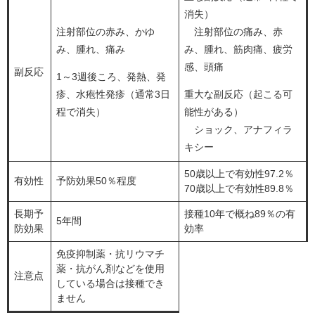
消失）
注射部位の赤み、かゆ
注射部位の痛み、赤
み、腫れ、痛み
み、腫れ、筋肉痛、疲労
感、頭痛
副反応
1～3週後ころ、発熱、発
疹、水疱性発疹（通常3日
重大な副反応（起こる可
程で消失）
能性がある）
ショック、アナフィラ
キシー
50歳以上で有効性97.2％
有効性
予防効果50％程度
70歳以上で有効性89.8％
長期予
接種10年で概ね89％の有
5年間
防効果
効率
免疫抑制薬・抗リウマチ
薬・抗がん剤などを使用
注意点
している場合は接種でき
ません