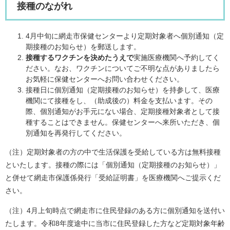
接種のながれ
4月中旬に網走市保健センターより定期対象者へ個別通知（定
期接種のお知らせ）を郵送します。
接種するワクチンを決めたうえで
実施医療機関へ予約してく
ださい。なお、ワクチンについてご不明な点がありましたら
お気軽に保健センターへお問い合わせください。
接種日に個別通知（定期接種のお知らせ）を持参して、医療
機関にて接種をし、（助成後の）料金を支払います。その
際、個別通知がお手元にない場合、定期接種対象者として接
種することはできません。保健センターへ来所いただき、個
別通知を再発行してください。
（注）定期対象者の方の中で生活保護を受給している方は無料接種
といたします。接種の際には「個別通知（定期接種のお知らせ）」
と併せて網走市保護係発行「受給証明書」を医療機関へご提示くだ
さい。
（注）4月上旬時点で網走市に住民登録のある方に個別通知を送付い
たします。令和8年度途中に当市に住民登録した方など定期対象年齢