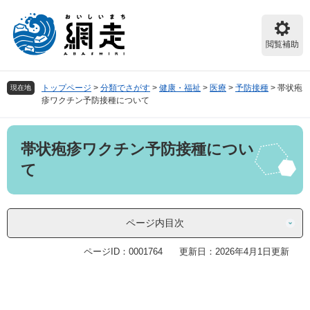
ペ
メ
ー
ニ
ジ
ュ
閲覧補助
の
ー
先
を
頭
飛
トップページ
>
分類でさがす
>
健康・福祉
>
医療
>
予防接種
>
帯状疱
現在地
で
ば
疹ワクチン予防接種について
す。
し
て
本
本
帯状疱疹ワクチン予防接種につい
文
文
へ
て
ページ内目次
ページID：0001764
更新日：2026年4月1日更新