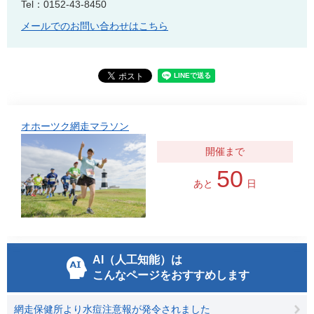
Tel：0152-43-8450
メールでのお問い合わせはこちら
オホーツク網走マラソン
50
あと
日
AI（人工知能）は
こんなページをおすすめします
網走保健所より水痘注意報が発令されました