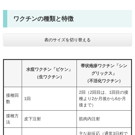
ワクチンの種類と特徴
表のサイズを切り替える
帯状疱疹ワクチン「シン
水痘ワクチン「ビケン」
グリックス」
（生ワクチン）
（不活化ワクチン）
2回（2回目は、1回目の接
接種回
1回
種より2か月後から6か月
数
後まで）
接種方
皮下注射
筋肉内注射
法
主な副反応（通常3日程で