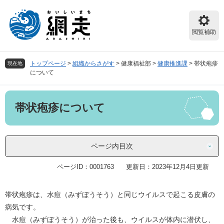
ペ
メ
ー
ニ
ジ
ュ
閲覧補助
の
ー
先
を
頭
飛
トップページ
>
組織からさがす
>
健康福祉部
>
健康推進課
>
帯状疱疹
現在地
で
ば
について
す。
し
て
本
本
帯状疱疹について
文
文
へ
ページ内目次
ページID：0001763
更新日：2023年12月4日更新
帯状疱疹は、水痘（みずぼうそう）と同じウイルスで起こる皮膚の
病気です。
水痘（みずぼうそう）が治った後も、ウイルスが体内に潜伏し、