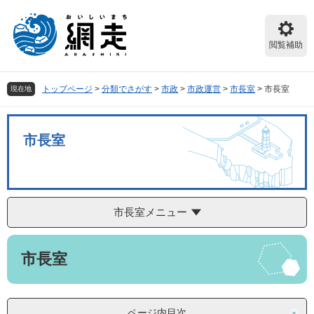
ペ
メ
ー
ニ
ジ
ュ
閲覧補助
の
ー
先
を
頭
飛
トップページ
>
分類でさがす
>
市政
>
市政運営
>
市長室
>
市長室
現在地
で
ば
す。
し
て
市長室
本
文
へ
市長室メニュー
本
市長室
文
ページ内目次