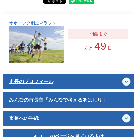
オホーツク網走マラソン
49
あと
日
市長のプロフィール
みんなの市長室「みんなで考えるあばしり」
市長への手紙
このページを見ている人は