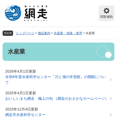
ペ
メ
ー
ニ
ジ
ュ
閲覧補助
の
ー
先
を
頭
飛
トップページ
>
施設案内
>
水産業・漁港・港湾
>
水産業
現在地
で
ば
す。
し
本
て
水産業
文
本
文
へ
2026年4月1日更新
令和8年度水産科学センター「川と湖の学習館」の開館につい
て
2025年4月1日更新
おいしいまち網走 極上の旬 （網走のおさかなホームページ）
2023年12月4日更新
網走市水産科学センター